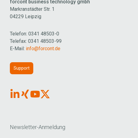
forcont business technology gmbh
Markranstädter Str. 1
04229 Leipzig
Telefon: 0341 48503-0
Telefax: 0341 48503-99
E-Mail:
info@forcont.de
Support
Link
Link
Link
Link
Button
Button
Button
button
für
für
für
für
Linkedin
Xing
Youtube
X
Newsletter-Anmeldung