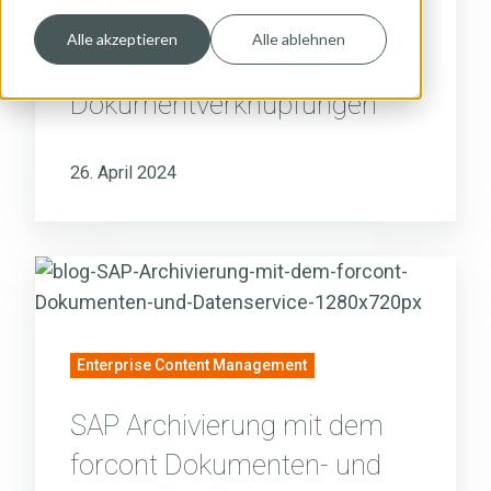
SAP:
Best Practice
Dokumentverknüpfungen
Alle akzeptieren
Alle ablehnen
forcont-Archivliste im SAP:
Dokumentverknüpfungen
26. April 2024
SAP
Archivierung
mit
dem
Enterprise Content Management
forcont
SAP Archivierung mit dem
Dokumenten-
und
forcont Dokumenten- und
Datenservice