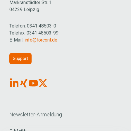
Markranstädter Str. 1
04229 Leipzig
Telefon: 0341 48503-0
Telefax: 0341 48503-99
E-Mail:
info@forcont.de
Support
Link
Link
Link
Link
Button
Button
Button
button
für
für
für
für
Linkedin
Xing
Youtube
X
Newsletter-Anmeldung