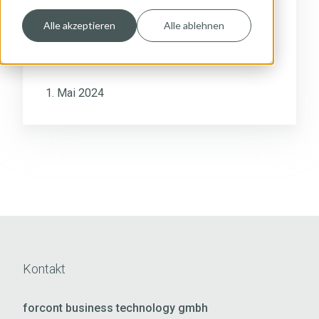
die
Was gehört in die
Personalakte?
Alle akzeptieren
Alle ablehnen
Personalakte?
1. Mai 2024
Kontakt
forcont business technology gmbh