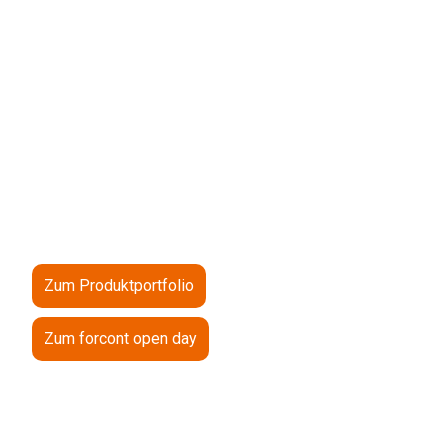
Management
Digitale Kompetenz seit 1990: Mit unseren
Business-Anwendungen erleichtern wir Ihre
tägliche Arbeit mit Dokumenten – On-Premises
vor Ort oder als Software-as-a-Service (SaaS) in
der Cloud.
SAVE THE DATE: forcont open day | 24.09.2026
Zum Produktportfolio
Zum forcont open day