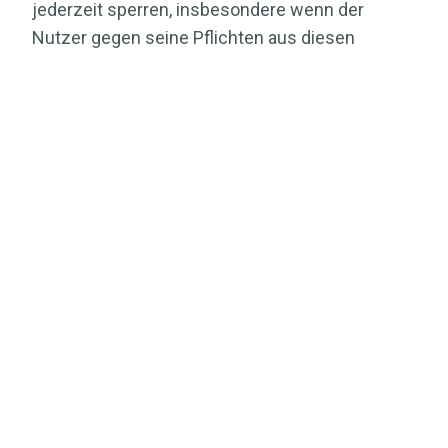
jederzeit sperren, insbesondere wenn der
Nutzer gegen seine Pflichten aus diesen
Bedingungen verstößt.
7. Hyperlinks
Die Website kann Hyperlinks auf Websites
Dritter enthalten. forcont übernimmt für die
Inhalte dieser Websites weder eine
Verantwortung noch macht forcont sich diese
Websites und ihre Inhalte zu eigen, da forcont
die verlinkten Informationen nicht kontrolliert
und für die dort bereit gehaltenen Inhalte und
Informationen auch nicht verantwortlich ist.
Deren Nutzung erfolgt auf eigenes Risiko des