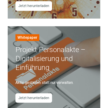
Personalabteilung.
Jetzt herunterladen
Projekt
Personalakte
Whitepaper
–
Projekt Personalakte –
Digitalisierung
und
Digitalisierung und
Einführung
Einführung
Aktiv
gestalten
Aktiv gestalten statt nur verwalten.
statt
nur
verwalten.
Jetzt herunterladen