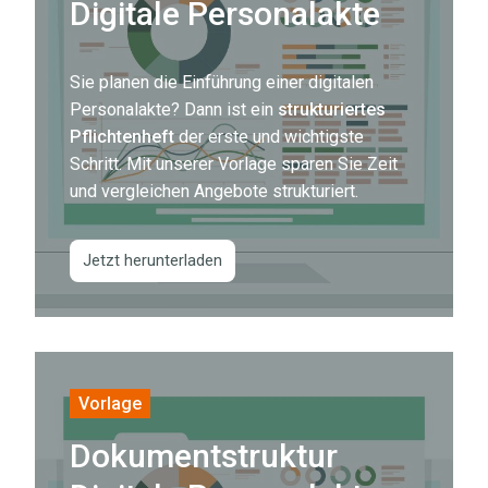
planen
Digitale Personalakte
die
Einführung
Sie planen die Einführung einer digitalen
einer
Personalakte? Dann ist ein
strukturiertes
digitalen
Pflichtenheft
der erste und wichtigste
Personalakte?
Schritt. Mit unserer Vorlage sparen Sie Zeit
Dann
und vergleichen Angebote strukturiert.
ist
ein
Jetzt herunterladen
strukturiertes
Pflichtenheft
der
Dokumentstruktur
erste
Digitale
und
Vorlage
Personalakte
wichtigste
Dokumentstruktur
Eine
Schritt.