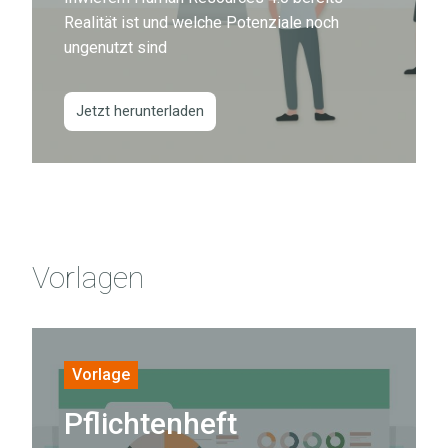
Personalarbeit
Realität ist und welche Potenziale noch
ungenutzt sind
Inwiefern
Human
Resources
Jetzt herunterladen
4.0
bereits
Realität
ist
und
Vorlagen
welche
Potenziale
noch
Pflichtenheft
ungenutzt
Digitale
Vorlage
sind
Personalakte
Pflichtenheft
Sie