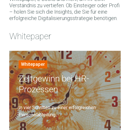
Verständnis zu vertiefen. Ob Einsteiger oder Profi
– holen Sie sich die Insights, die Sie für eine
erfolgreiche Digitalisierungsstrategie benötigen.
Whitepaper
Zeitgewinn
bei
Whitepaper
HR-
Zeitgewinn bei HR-
Prozessen
In
Prozessen
vier
Schritten
In vier Schritten zu einer erfolgreichen
zu
Personalabteilung.
einer
erfolgreichen