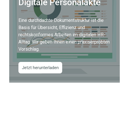
durchdachte
Digitale Personalakte
Mit
Dokumentstruktur
unserer
ist
Vorlage
Eine durchdachte Dokumentstruktur ist die
die
sparen
Basis für Übersicht, Effizienz und
Basis
Sie
rechtskonformes Arbeiten im digitalen HR-
für
Zeit
Alltag. Wir geben Ihnen einen praxiserprobten
Übersicht,
Vorschlag.
und
Effizienz
vergleichen
und
Angebote
Jetzt herunterladen
rechtskonformes
strukturiert.
Arbeiten
im
digitalen
HR-
Alltag.
Wir