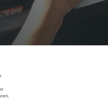
e
ir
hnen,