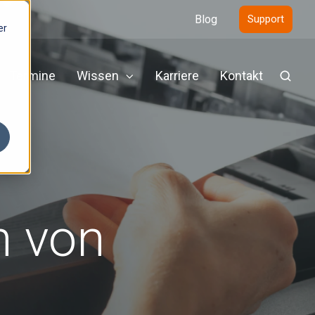
Blog
Support
er
Termine
Wissen
Karriere
Kontakt
n von