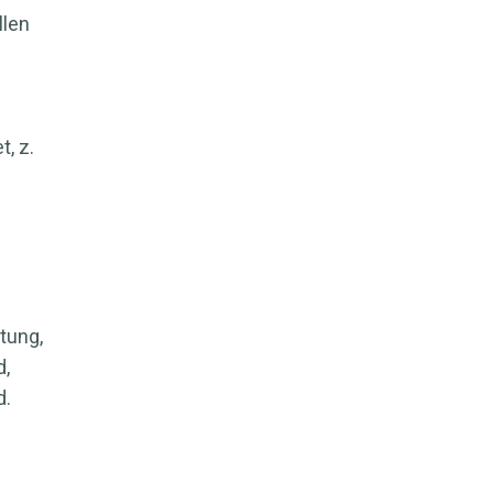
llen
, z.
tung,
d,
d.