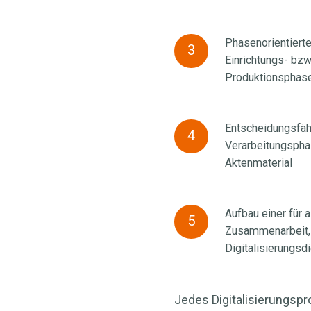
Lastenheftes
Vorab-
mit
Besichtigung
Phasenorientierte
Phasenorientierte
Vorgaben
3
des
Einrichtungs- bzw
Realisierung
zur
Aktenarchivs
Produktionsphas
des
Dokumenten-
bzw.
Digitalisierungsprojekte
und
Bereitstellung
mit
Ablagestrukturen,
Entscheidungsfähiger
Entscheidungsfähi
von
4
einer
Dateiformaten
Verarbeitungsphas
Ansprechpartner
Muster-
Einrichtungs-
und
Aktenmaterial
beim
Personalakten
bzw.
Schnittstellenanforderu
Auftraggeber
für
Pilotphase
in
die
Aufbau
Aufbau einer für 
zur
5
der
Auftragsklärung
Zusammenarbeit, 
einer
Erstverarbeitung
Pilot-
und
Digitalisierungsd
für
und
und
Aufwandsabschätzung
alle
anschließender
Verarbeitungsphase
Projektbeteiligten
Produktionsphase
Jedes Digitalisierungspro
bei