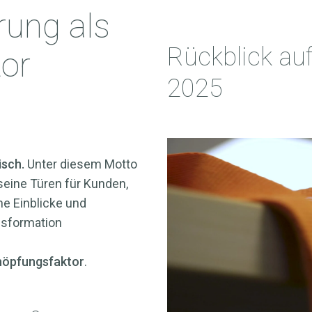
rung als
Rückblick au
or
2025
tisch.
Unter diesem Motto
seine Türen für Kunden,
he Einblicke und
nsformation
höpfungsfaktor
.