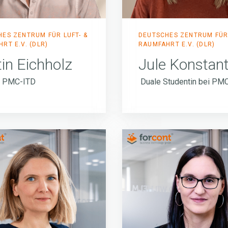
ES ZENTRUM FÜR LUFT- &
DEUTSCHES ZENTRUM FÜR 
RT E.V. (DLR)
RAUMFAHRT E.V. (DLR)
tin Eichholz
Jule Konstan
g PMC-ITD
Duale Studentin bei PM