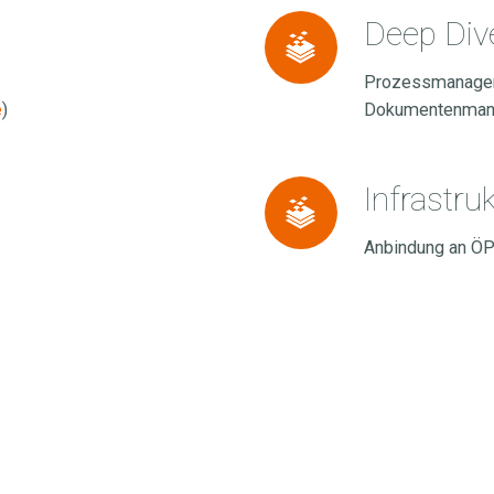
Deep
Deep Div
Dive
Prozessmanagem
Panels
e
)
Dokumentenman
Infrastruktur
Infrastru
&
Anbindung an ÖPN
Feel
Good