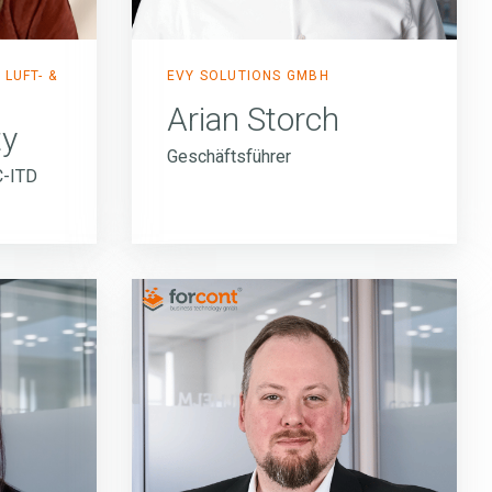
LUFT- &
EVY SOLUTIONS GMBH
Arian Storch
ty
Geschäftsführer
C-ITD