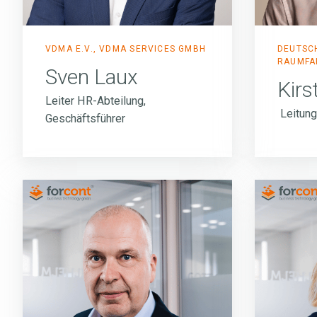
VDMA E.V., VDMA SERVICES GMBH
DEUTSCH
RAUMFAH
Sven Laux
Kirs
Leiter HR-Abteilung,
Leitun
Geschäftsführer