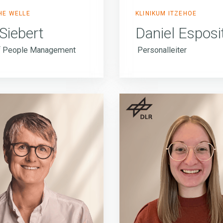
HE WELLE
KLINIKUM ITZEHOE
Siebert
Daniel Esposi
f People Management
Personalleiter