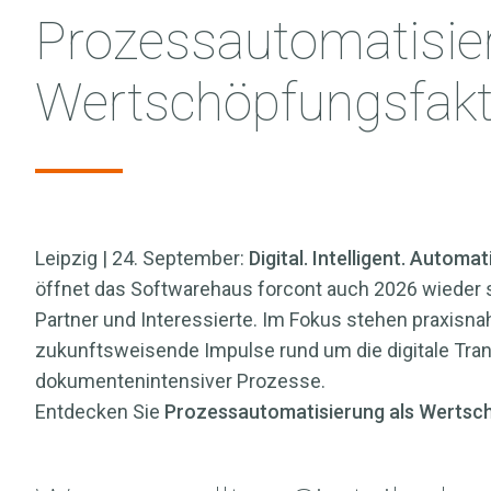
→
Mehr
Prozessautomatisie
erfahren
→
Wertschöpfungsfakt
Geschäftsprozessmanagement:
Produktlebenszyklusmanagement:
Add-ons
Multifunktionswerkzeug
Grundlage
für
für
der
Leipzig | 24. September:
Digital. Intelligent. Automa
SAP®-
digitale
digitalen
öffnet das Softwarehaus forcont auch 2026 wieder 
Software:
Prozessautomatisierung
Fabrik
Barcode-
Partner und Interessierte. Im Fokus stehen praxisna
gemäß
Mehr
Reminder,
zukunftsweisende Impulse rund um die digitale Tra
Industrie
erfahren
Dokumenten-
dokumentenintensiver Prozesse.
4.0
→
und
Entdecken Sie
Prozessautomatisierung als Wertsc
Datenservice
Mehr
etc.
erfahren
→