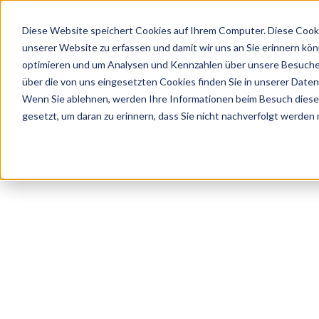
Diese Website speichert Cookies auf Ihrem Computer. Diese Cooki
unserer Website zu erfassen und damit wir uns an Sie erinnern kö
optimieren und um Analysen und Kennzahlen über unsere Besucher
über die von uns eingesetzten Cookies finden Sie in unserer Datens
Wenn Sie ablehnen, werden Ihre Informationen beim Besuch dieser 
gesetzt, um daran zu erinnern, dass Sie nicht nachverfolgt werden
Vertragsmanagement:
Kundentag
Personalmanagement:
Qualitätsmanagement:
Digitale
Mehr
Digitale
Vertragsakte
als eine
Dokumentenlenkung
forcont open da
für
digitale
zur
Transparenz,
Personalakte
Einhaltung
Digital. Intellige
Überblick
–
gesetzlicher
und
Software
Vorschriften
Fristenkontrolle
für HR-
Mehr
Prozesse