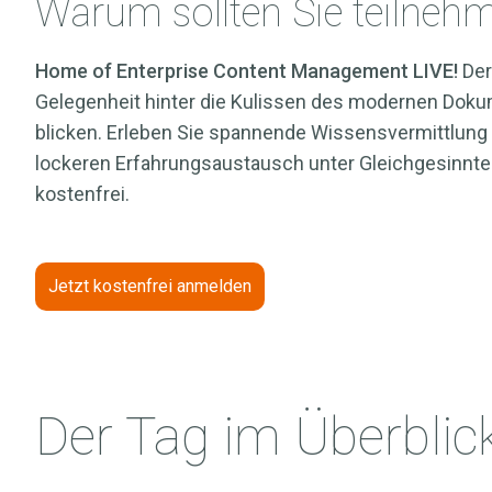
Warum sollten Sie teilneh
Mehr
erfahren
→
Home of Enterprise Content Management LIVE!
Der
Gelegenheit hinter die Kulissen des modernen D
blicken. Erleben Sie spannende Wissensvermittlung
lockeren Erfahrungsaustausch unter Gleichgesinnten
kostenfrei.
Jetzt kostenfrei anmelden
Der Tag im Überblic