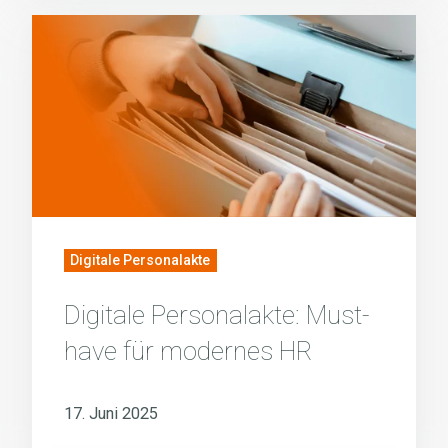
Digitale
Personalakte:
Must-
have
für
modernes
HR
Digitale Personalakte
Digitale Personalakte: Must-
have für modernes HR
17. Juni 2025