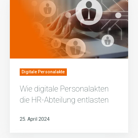
Wie
digitale
Personalakten
die
HR-
Abteilung
entlasten
Digitale Personalakte
Wie digitale Personalakten
die HR-Abteilung entlasten
25. April 2024