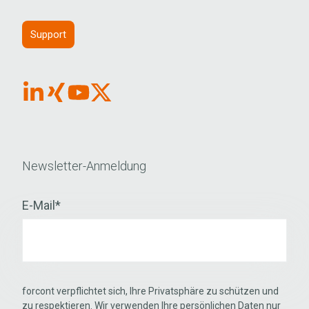
Support
Link
Link
Link
Link
Button
Button
Button
button
für
für
für
für
Linkedin
Xing
Youtube
X
Newsletter-Anmeldung
E-Mail
*
forcont verpflichtet sich, Ihre Privatsphäre zu schützen und
zu respektieren. Wir verwenden Ihre persönlichen Daten nur