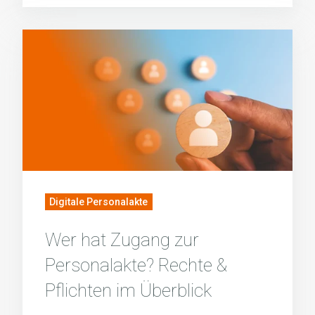
Wer
hat
Zugang
zur
Personalakte?
Rechte
&
Pflichten
im
Digitale Personalakte
Überblick
Wer hat Zugang zur
Personalakte? Rechte &
Pflichten im Überblick